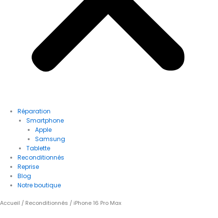
Réparation
Smartphone
Apple
Samsung
Tablette
Reconditionnés
Reprise
Blog
Notre boutique
quantité
Accueil
/
Reconditionnés
/ iPhone 16 Pro Max
de