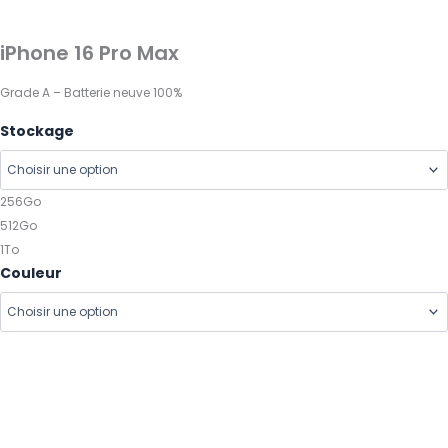
iPhone
16
Pro
iPhone 16 Pro Max
Max
Grade A – Batterie neuve 100%
Stockage
256Go
512Go
1To
Couleur