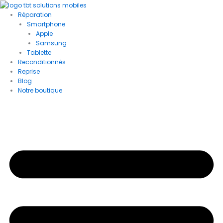
quantité
Aller
au
de
Réparation
contenu
iPhone
Smartphone
XR
Apple
Samsung
Tablette
Reconditionnés
Reprise
Blog
Notre boutique