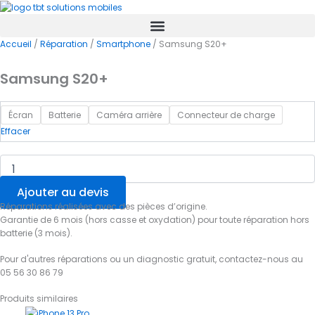
quantité
Aller
au
de
contenu
Samsung
Accueil
/
Réparation
/
Smartphone
/ Samsung S20+
S20+
Samsung S20+
Écran
Batterie
Caméra arrière
Connecteur de charge
Effacer
Ajouter au devis
Réparations réalisées avec des pièces d’origine.
Garantie de 6 mois (hors casse et oxydation) pour toute réparation hors
batterie (3 mois).
Pour d'autres réparations ou un diagnostic gratuit, contactez-nous au
05 56 30 86 79
Produits similaires