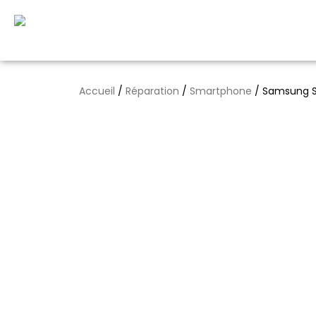
Aller
au
contenu
Accueil
/
Réparation
/
Smartphone
/ Samsung S