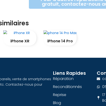
gratuit, contactez-nous a
similaires
iPhone XR
iPhone 14 Pro
Liens Rapides
Con
Réparation
c
ppareils, vente de smartphones
 etc. Contactez-nous pour
Reconditionnés
0
Reprise
17
B
Blog