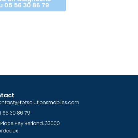
u 05 56 30 86 79
tact
ontact@tbtsolutionsmobiles.com
5 56 30 86 79
 Place Pey Berland, 33000
ordeaux