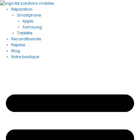
quantité
Aller
au
de
Réparation
contenu
iPhone
Smartphone
14
Apple
Samsung
Pro
Tablette
Reconditionnés
Reprise
Blog
Notre boutique